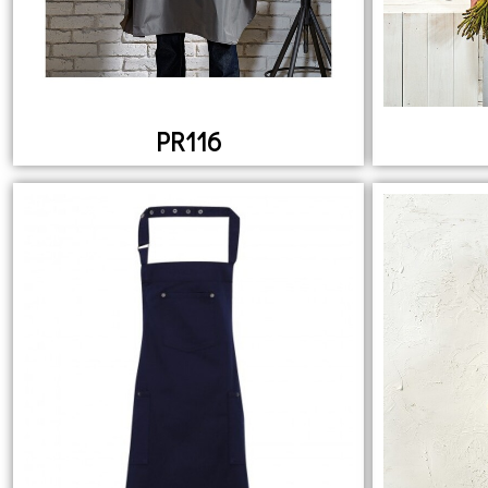
PR116