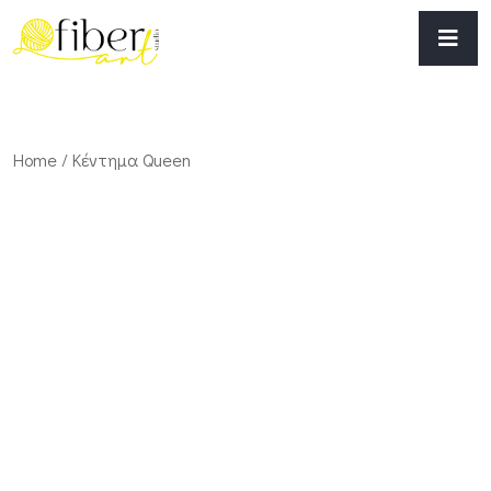
Home
/ Κέντημα Queen